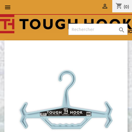
shopping_cart


(0)
