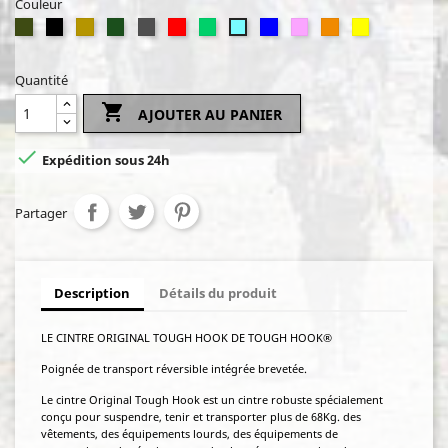
Couleur
Olive
Noir
TAN
Ranger
Heather
Rouge
Caribbean
Navy
ROSE
ORANGE
JAUNE
Heather
Drab
Green
grey
blue
blue
Quantité

AJOUTER AU PANIER

Expédition sous 24h
Partager
Description
Détails du produit
LE CINTRE ORIGINAL TOUGH HOOK DE TOUGH HOOK®
Poignée de transport réversible intégrée brevetée.
Le cintre Original Tough Hook est un cintre robuste spécialement
conçu pour suspendre, tenir et transporter plus de 68Kg. des
vêtements, des équipements lourds, des équipements de