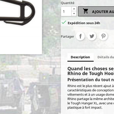
Quantité

AJOUTER AU

Expédition sous 24h
Partager
Description
Détails d
Quand les choses se
Rhino de Tough Hoo
Présentation du tout 
Rhino est le plus récent ajout 
caractéristiques de conceptio
vêtements et à un usage domest
Rhino partage la même architect
le Tough Hanger XL, avec une c
plastique à fort impact.