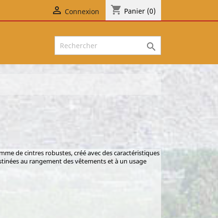
shopping_cart

Panier
(0)
Connexion

gamme de cintres robustes, créé avec des caractéristiques
stinées au rangement des vêtements et à un usage