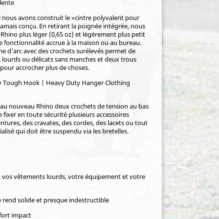
lente
nous avons construit le «cintre polyvalent pour
 jamais conçu. En retirant la poignée intégrée, nous
Rhino plus léger (0,65 oz) et légèrement plus petit
 fonctionnalité accrue à la maison ou au bureau.
me d'arc avec des crochets surélevés permet de
 lourds ou délicats sans manches et deux trous
e pour accrocher plus de choses.
u nouveau Rhino deux crochets de tension au bas
 fixer en toute sécurité plusieurs accessoires
intures, des cravates, des cordes, des lacets ou tout
isé qui doit être suspendu via les bretelles.
t vos vêtements lourds, votre équipement et votre
e rend solide et presque indestructible
fort impact