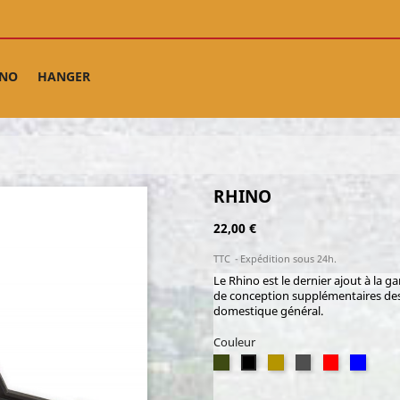
INO
HANGER
RHINO
22,00 €
TTC
Expédition sous 24h.
Le Rhino est le dernier ajout à la 
de conception supplémentaires de
domestique général.
Couleur
Olive
TAN
Heather
Rouge
Navy
Noir
Drab
grey