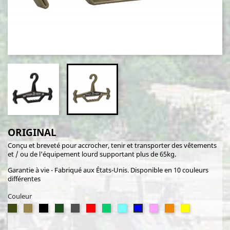
ORIGINAL
Conçu et breveté pour accrocher, tenir et transporter des vêtements
et / ou de l'équipement lourd supportant plus de 65kg.
Garantie à vie - Fabriqué aux États-Unis. Disponible en 10 couleurs
différentes
Couleur
Olive
Coyote
Noir
Ranger
Heather
Rouge
Caribbean
Heather
ROSE
ORANGE
JAUNE
Navy
Drab
Tan
Green
grey
blue
blue