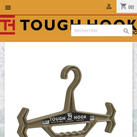
shopping_cart


(0)
